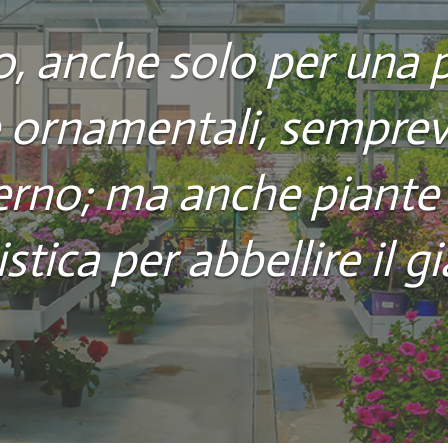
o, anche solo per una 
ornamentali, semprever
erno; ma anche piante 
stica per abbellire il gi