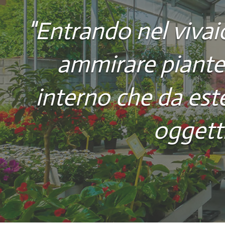
"Entrando nel vivai
ammirare piante 
interno che da est
oggetti