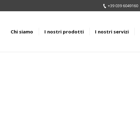
+39 039 6049160
Chi siamo
I nostri prodotti
I nostri servizi