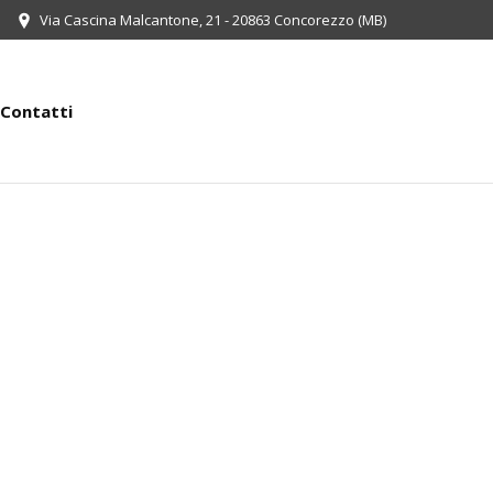
Via Cascina Malcantone, 21 - 20863 Concorezzo (MB)
Contatti